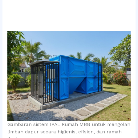
Gambaran sistem IPAL Rumah MBG untuk mengolah
limbah dapur secara higienis, efisien, dan ramah