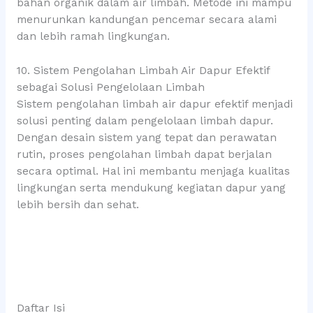
bahan organik dalam air limbah. Metode ini mampu
menurunkan kandungan pencemar secara alami
dan lebih ramah lingkungan.
10. Sistem Pengolahan Limbah Air Dapur Efektif
sebagai Solusi Pengelolaan Limbah
Sistem pengolahan limbah air dapur efektif menjadi
solusi penting dalam pengelolaan limbah dapur.
Dengan desain sistem yang tepat dan perawatan
rutin, proses pengolahan limbah dapat berjalan
secara optimal. Hal ini membantu menjaga kualitas
lingkungan serta mendukung kegiatan dapur yang
lebih bersih dan sehat.
Daftar Isi