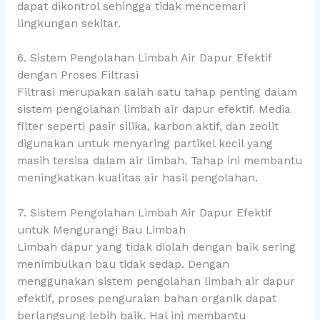
dapat dikontrol sehingga tidak mencemari
lingkungan sekitar.
6. Sistem Pengolahan Limbah Air Dapur Efektif
dengan Proses Filtrasi
Filtrasi merupakan salah satu tahap penting dalam
sistem pengolahan limbah air dapur efektif. Media
filter seperti pasir silika, karbon aktif, dan zeolit
digunakan untuk menyaring partikel kecil yang
masih tersisa dalam air limbah. Tahap ini membantu
meningkatkan kualitas air hasil pengolahan.
7. Sistem Pengolahan Limbah Air Dapur Efektif
untuk Mengurangi Bau Limbah
Limbah dapur yang tidak diolah dengan baik sering
menimbulkan bau tidak sedap. Dengan
menggunakan sistem pengolahan limbah air dapur
efektif, proses penguraian bahan organik dapat
berlangsung lebih baik. Hal ini membantu