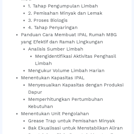
1. Tahap Pengumpulan Limbah
2. Pemisahan Minyak dan Lemak
3. Proses Biologis
4. Tahap Penyaringan
Panduan Cara Membuat IPAL Rumah MBG
yang Efektif dan Ramah Lingkungan
Analisis Sumber Limbah
Mengidentifikasi Aktivitas Penghasil
Limbah
Mengukur Volume Limbah Harian
Menentukan Kapasitas IPAL
Menyesuaikan Kapasitas dengan Produksi
Dapur
Memperhitungkan Pertumbuhan
Kebutuhan
Menentukan Unit Pengolahan
Grease Trap untuk Pemisahan Minyak
Bak Ekualisasi untuk Menstabilkan Aliran