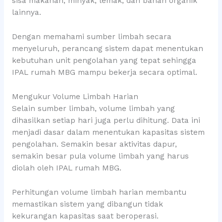
sisa makanan, minyak, lemak, dan bahan organik
lainnya.
Dengan memahami sumber limbah secara
menyeluruh, perancang sistem dapat menentukan
kebutuhan unit pengolahan yang tepat sehingga
IPAL rumah MBG mampu bekerja secara optimal.
Mengukur Volume Limbah Harian
Selain sumber limbah, volume limbah yang
dihasilkan setiap hari juga perlu dihitung. Data ini
menjadi dasar dalam menentukan kapasitas sistem
pengolahan. Semakin besar aktivitas dapur,
semakin besar pula volume limbah yang harus
diolah oleh IPAL rumah MBG.
Perhitungan volume limbah harian membantu
memastikan sistem yang dibangun tidak
kekurangan kapasitas saat beroperasi.