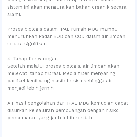
sistem ini akan menguraikan bahan organik secara
alami.
Proses biologis dalam IPAL rumah MBG mampu
menurunkan kadar BOD dan COD dalam air limbah
secara signifikan.
4. Tahap Penyaringan
Setelah melalui proses biologis, air limbah akan
melewati tahap filtrasi. Media filter menyaring
partikel kecil yang masih tersisa sehingga air
menjadi lebih jernih.
Air hasil pengolahan dari IPAL MBG kemudian dapat
dialirkan ke saluran pembuangan dengan risiko
pencemaran yang jauh lebih rendah.