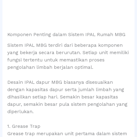
Komponen Penting dalam Sistem IPAL Rumah MBG
Sistem IPAL MBG terdiri dari beberapa komponen
yang bekerja secara berurutan. Setiap unit memiliki
fungsi tertentu untuk memastikan proses
pengolahan limbah berjalan optimal.
Desain IPAL dapur MBG biasanya disesuaikan
dengan kapasitas dapur serta jumlah limbah yang
dihasilkan setiap hari. Semakin besar kapasitas
dapur, semakin besar pula sistem pengolahan yang
diperlukan.
1. Grease Trap
Grease trap merupakan unit pertama dalam sistem