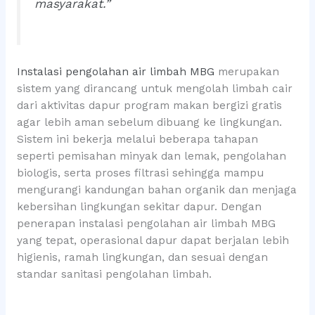
masyarakat.”
Instalasi pengolahan air limbah MBG
merupakan
sistem yang dirancang untuk mengolah limbah cair
dari aktivitas dapur program makan bergizi gratis
agar lebih aman sebelum dibuang ke lingkungan.
Sistem ini bekerja melalui beberapa tahapan
seperti pemisahan minyak dan lemak, pengolahan
biologis, serta proses filtrasi sehingga mampu
mengurangi kandungan bahan organik dan menjaga
kebersihan lingkungan sekitar dapur. Dengan
penerapan instalasi pengolahan air limbah MBG
yang tepat, operasional dapur dapat berjalan lebih
higienis, ramah lingkungan, dan sesuai dengan
standar sanitasi pengolahan limbah.