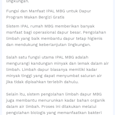
lingkungan.
Fungsi dan Manfaat IPAL MBG untuk Dapur
Program Makan Bergizi Gratis
Sistem IPAL rumah MBG memberikan banyak
manfaat bagi operasional dapur besar. Pengolahan
limbah yang baik membantu dapur tetap higienis
dan mendukung keberlanjutan lingkungan.
Salah satu fungsi utama IPAL MBG adalah
mengurangi kandungan minyak dan lemak dalam air
limbah. Limbah dapur biasanya memiliki kadar
minyak tinggi yang dapat menyumbat saluran air
jika tidak dipisahkan terlebih dahulu.
Selain itu, sistem pengolahan limbah dapur MBG
juga membantu menurunkan kadar bahan organik
dalam air limbah. Proses ini dilakukan melalui
pengolahan biologis yang memanfaatkan bakteri