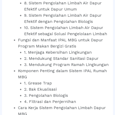
8. Sistem Pengolahan Limbah Air Dapur
Efektif untuk Dapur Umum
9. Sistem Pengolahan Limbah Air Dapur
Efektif dengan Pengolahan Biologis
10. Sistem Pengolahan Limbah Air Dapur
Efektif sebagai Solusi Pengelolaan Limbah
Fungsi dan Manfaat IPAL MBG untuk Dapur
Program Makan Bergizi Gratis
1. Menjaga Kebersihan Lingkungan
2. Mendukung Standar Sanitasi Dapur
3. Mendukung Program Ramah Lingkungan
Komponen Penting dalam Sistem IPAL Rumah
MBG
1. Grease Trap
2. Bak Ekualisasi
3. Pengolahan Biologis
4. Filtrasi dan Penjernihan
Cara Kerja Sistem Pengolahan Limbah Dapur
MBG