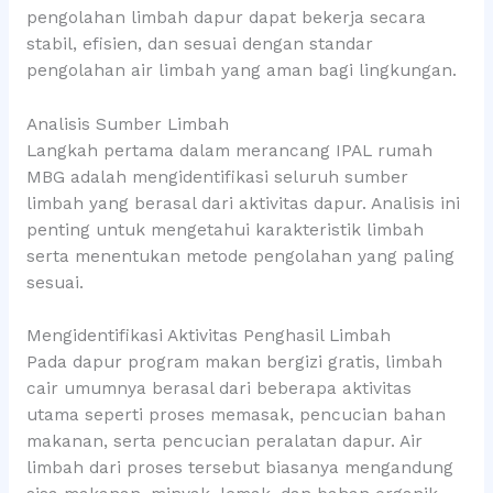
pengolahan limbah dapur dapat bekerja secara
stabil, efisien, dan sesuai dengan standar
pengolahan air limbah yang aman bagi lingkungan.
Analisis Sumber Limbah
Langkah pertama dalam merancang IPAL rumah
MBG adalah mengidentifikasi seluruh sumber
limbah yang berasal dari aktivitas dapur. Analisis ini
penting untuk mengetahui karakteristik limbah
serta menentukan metode pengolahan yang paling
sesuai.
Mengidentifikasi Aktivitas Penghasil Limbah
Pada dapur program makan bergizi gratis, limbah
cair umumnya berasal dari beberapa aktivitas
utama seperti proses memasak, pencucian bahan
makanan, serta pencucian peralatan dapur. Air
limbah dari proses tersebut biasanya mengandung