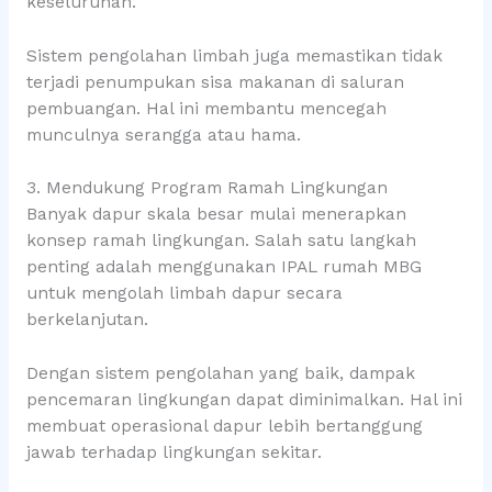
keseluruhan.
Sistem pengolahan limbah juga memastikan tidak
terjadi penumpukan sisa makanan di saluran
pembuangan. Hal ini membantu mencegah
munculnya serangga atau hama.
3. Mendukung Program Ramah Lingkungan
Banyak dapur skala besar mulai menerapkan
konsep ramah lingkungan. Salah satu langkah
penting adalah menggunakan IPAL rumah MBG
untuk mengolah limbah dapur secara
berkelanjutan.
Dengan sistem pengolahan yang baik, dampak
pencemaran lingkungan dapat diminimalkan. Hal ini
membuat operasional dapur lebih bertanggung
jawab terhadap lingkungan sekitar.