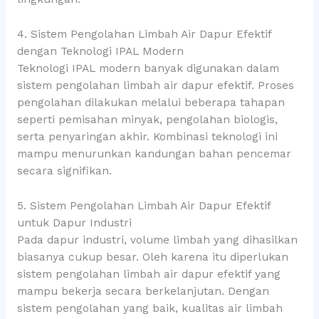
4. Sistem Pengolahan Limbah Air Dapur Efektif
dengan Teknologi IPAL Modern
Teknologi IPAL modern banyak digunakan dalam
sistem pengolahan limbah air dapur efektif. Proses
pengolahan dilakukan melalui beberapa tahapan
seperti pemisahan minyak, pengolahan biologis,
serta penyaringan akhir. Kombinasi teknologi ini
mampu menurunkan kandungan bahan pencemar
secara signifikan.
5. Sistem Pengolahan Limbah Air Dapur Efektif
untuk Dapur Industri
Pada dapur industri, volume limbah yang dihasilkan
biasanya cukup besar. Oleh karena itu diperlukan
sistem pengolahan limbah air dapur efektif yang
mampu bekerja secara berkelanjutan. Dengan
sistem pengolahan yang baik, kualitas air limbah